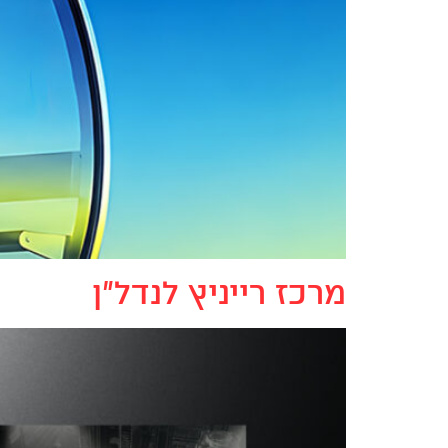
מרכז רייניץ לנדל"ן